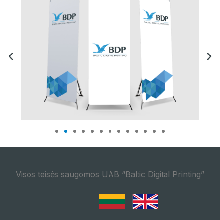
Visos teisės saugomos UAB “Baltic Digital Printing”